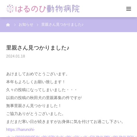
ーム
お知らせ
里親さん見つかりました♪
HOME
総合案内
里親さん見つかりました♪
2024.01.18
スタッフ紹介
あけましておめでとうございます。
院内の様子
本年もよろしくお願い致します！
久々の投稿になってしまいました・・・
アクセス
以前の投稿の秋田犬の里親募集の件ですが
無事里親さん見つかりました！
お問合せ
ご協力ありがとうございました。
まだまだ寒い日が続きますがお身体に気を付けてお過ごし下さい。
https://harunohi-