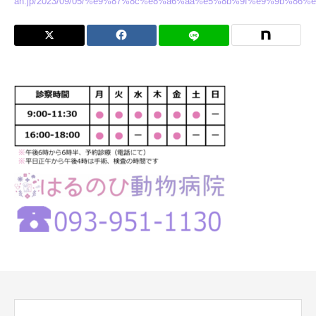
ah.jp/2023/09/05/%e9%87%8c%e8%a6%aa%e5%8b%9f%e9%9b%86%