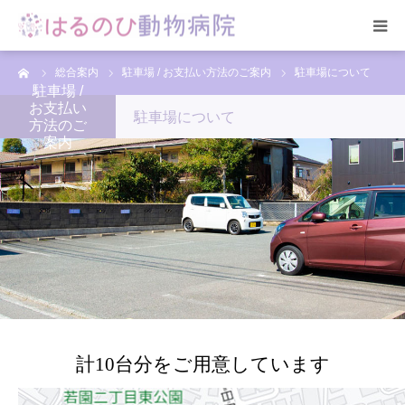
ーム
総合案内
駐車場 / お支払い方法のご案内
駐車場について
HOME
駐車場 /
お支払い
駐車場について
方法のご
総合案内
案内
スタッフ紹介
院内の様子
アクセス
お問合せ
計10台分をご用意しています